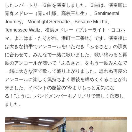
したレパートリー６曲を演奏しました。６曲は、演奏順に
青春メドレー（青い山脈、高校三年生）、Sentimental
Journey、 Moonlight Serenade、Besame Mucho、
Tennessee Waltz、横浜メドレー（ブルーライト・ヨコハ
マ、よこはま・たそがれ、港町十三番地）です。演奏後に
は大きな拍手でアンコールをいただき「ふるさと」の演奏
に合わせて、みんなで一緒に歌いました。歌い終わると再
度のアンコールが沸いて「ふるさと」をもう一度みんなで
一緒に大きな声で歌って盛り上がりました。思わぬ再度の
アンコールに楽しく気持ちよく最後を締めくくることが出
来ました。イベントの趣旨の“今よりもっと元気にな
る！”ように、バンドメンバーもノリノリで楽しく演奏し
ました。